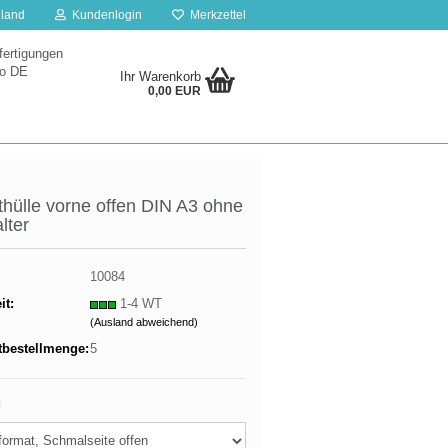
land
Kundenlogin
Merkzettel
ertigungen
to
DE
Ihr Warenkorb
0,00 EUR
thülle vorne offen DIN A3 ohne
alter
10084
it:
1-4 WT
(Ausland abweichend)
tbestellmenge:
5
: