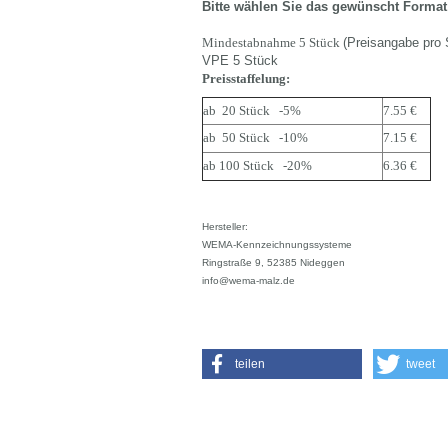
Bitte wählen Sie das gewünscht Format
Mindestabnahme
5 Stück
(Preisangabe pro 
VPE 5 Stück
Preisstaffelung:
ab 20 Stück -5%
7.55 €
ab 50 Stück -10%
7.15 €
ab 100 Stück -20%
6.36 €
Hersteller:
WEMA-Kennzeichnungssysteme
Ringstraße 9, 52385 Nideggen
info@wema-malz.de
teilen
tweet