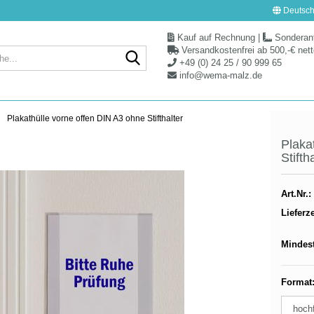
Deutsch
Kauf auf Rechnung
|
Sonderanf
Versandkostenfrei ab 500,-€ net
Suche...
+49 (0) 24 25 / 90 999 65
info@wema-malz.de
Plakathülle vorne offen DIN A3 ohne Stifthalter
Plaka
Stifth
Art.Nr.:
Lieferze
Mindes
Format