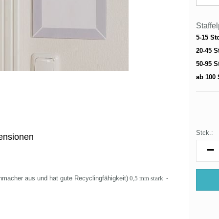
Staffe
5-15 St
20-45 S
50-95 S
ab 100 
Stck.:
ensionen
Stck.
acher aus und hat gute Recyclingfähigkeit)
0,5 mm stark -