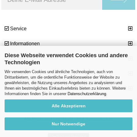
Service
Informationen
Diese Webseite verwendet Cookies und andere
Zahlung
Technologien
Wir verwenden Cookies und ähnliche Technologien, auch von
Versand
Drittanbietern, um die ordentliche Funktionsweise der Website zu
gewährleisten, die Nutzung unseres Angebotes zu analysieren und
Ihnen ein bestmögliches Einkaufserlebnis bieten zu können. Weitere
Mehr Über...
Informationen finden Sie in unserer
Datenschutzerklärung
.
Alle Akzeptieren
Alle Preise sind zzgl. MwSt., zzgl.
Versandkosten
Nur Notwendige
Cookie Einstellungen
Vertrag widerrufen